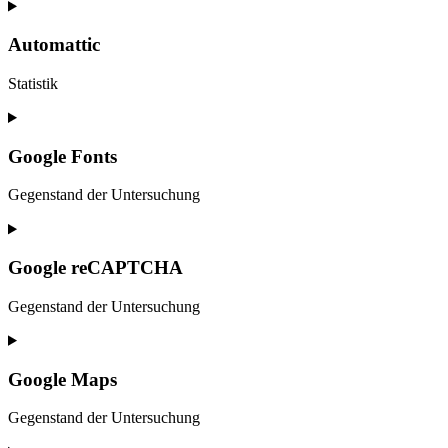
Consent
to
service
Automattic
stripe
Statistik
Consent
to
service
Google Fonts
automattic
Gegenstand der Untersuchung
Consent
to
service
Google reCAPTCHA
google-
fonts
Gegenstand der Untersuchung
Consent
to
service
Google Maps
google-
recaptcha
Gegenstand der Untersuchung