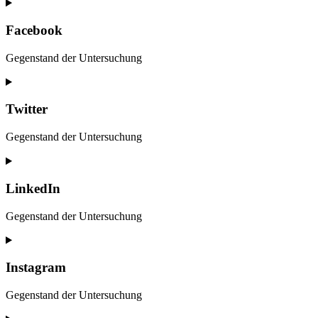
Consent
to
service
Facebook
google-
maps
Gegenstand der Untersuchung
Consent
to
service
Twitter
facebook
Gegenstand der Untersuchung
Consent
to
service
LinkedIn
twitter
Gegenstand der Untersuchung
Consent
to
service
Instagram
linkedin
Gegenstand der Untersuchung